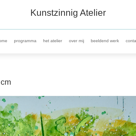
Kunstzinnig Atelier
ome
programma
het atelier
over mij
beeldend werk
conta
 cm