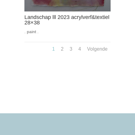
Landschap lll 2023 acrylverf&textiel
28×38
. paint .
1
2
3
4
Volgende